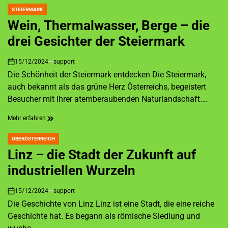
STEIERMARK
POSTED
IN
Wein, Thermalwasser, Berge – die
drei Gesichter der Steiermark
15/12/2024
support
on
Die Schönheit der Steiermark entdecken Die Steiermark,
auch bekannt als das grüne Herz Österreichs, begeistert
Besucher mit ihrer atemberaubenden Naturlandschaft.…
Mehr erfahren
OBERÖSTERREICH
POSTED
IN
Linz – die Stadt der Zukunft auf
industriellen Wurzeln
15/12/2024
support
on
Die Geschichte von Linz Linz ist eine Stadt, die eine reiche
Geschichte hat. Es begann als römische Siedlung und