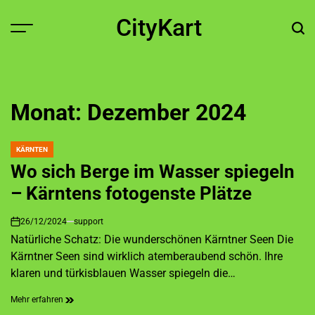
Skip
CityKart
to
content
Monat:
Dezember 2024
KÄRNTEN
POSTED
IN
Wo sich Berge im Wasser spiegeln
– Kärntens fotogenste Plätze
26/12/2024
support
on
Natürliche Schatz: Die wunderschönen Kärntner Seen Die
Kärntner Seen sind wirklich atemberaubend schön. Ihre
klaren und türkisblauen Wasser spiegeln die…
Mehr erfahren